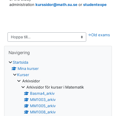
administration
kurssidor@math.su.se
or
studentexpediti
→
Old exams
Block
Hoppa över Navigering
Navigering
Startsida
Mina kurser
Kurser
Arkivsidor
Arkivsidor för kurser i Matematik
Basma4_arkiv
MM1003_arkiv
MM1005_arkiv
MM1008_arkiv