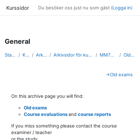
Kurssidor
Du besöker oss just nu som gäst (
Logga in
)
Gå direkt till huvudinnehåll
General
Startsida
Kurser
Arkivsidor
Arkivsidor för kurser i Matematik
MM7024_arkiv
Old exams
Avsnittsöversikt
→
Old exams
On this archive page you will find:
Old exams
Course evaluations
and
course reports
If you miss something please contact the course
examiner / teacher
or the study