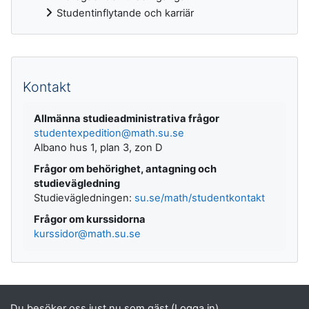
Studentinflytande och karriär
Kompletterande block
Kontakt
Allmänna studieadministrativa frågor
studentexpedition@math.su.se
Albano hus 1, plan 3, zon D
Frågor om behörighet, antagning och
studievägledning
Studievägledningen:
su.se/math/studentkontakt
Frågor om kurssidorna
kurssidor@math.su.se
Du besöker oss just nu som gäst (
Logga in
)