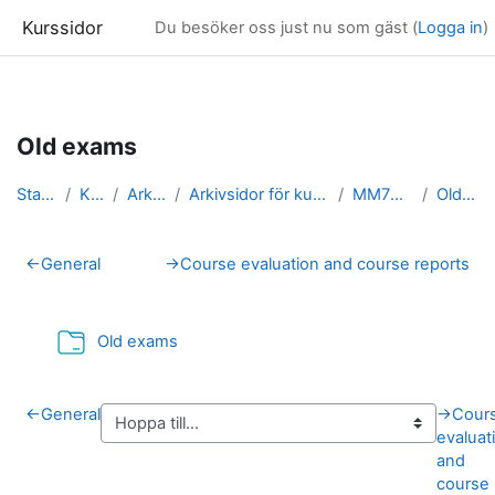
Kurssidor
Du besöker oss just nu som gäst (
Logga in
)
Gå direkt till huvudinnehåll
Old exams
Startsida
Kurser
Arkivsidor
Arkivsidor för kurser i Matematik
MM7024_arkiv
Old exams
Avsnittsöversikt
←
General
→
Course evaluation and course reports
Mapp
Old exams
←
General
→
Cour
evaluat
and
course