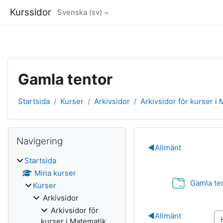
Kurssidor
Svenska ‎(sv)‎
Gå direkt till huvudinnehåll
Gamla tentor
Startsida
Kurser
Arkivsidor
Arkivsidor för kurser i
Block
Hoppa över Navigering
Navigering
Avsnittsöve
◀︎
Allmänt
Startsida
Mina kurser
Gamla te
Kurser
Arkivsidor
Arkivsidor för
◀︎
Allmänt
kurser i Matematik