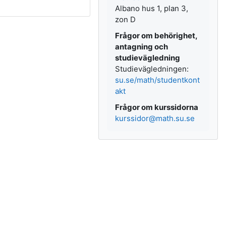
Albano hus 1, plan 3,
zon D
Frågor om behörighet,
antagning och
studievägledning
Studievägledningen:
su.se/math/studentkont
akt
Frågor om kurssidorna
kurssidor@math.su.se