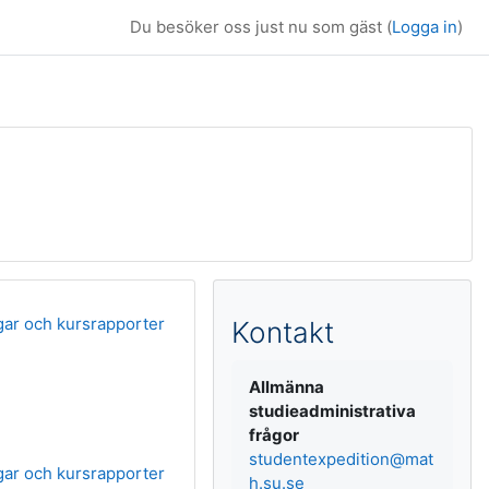
Du besöker oss just nu som gäst (
Logga in
)
Kompletterande b
gar och kursrapporter
Kontakt
Allmänna
studieadministrativa
frågor
studentexpedition@mat
gar och kursrapporter
h.su.se