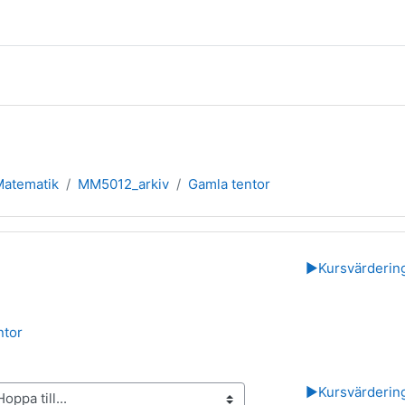
 Matematik
MM5012_arkiv
Gamla tentor
rsikt
▶︎
Kursvärderin
Mapp
ntor
▶︎
Kursvärderin