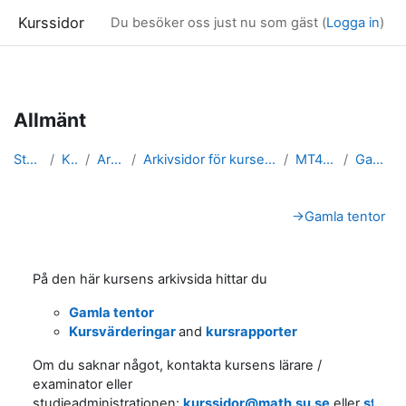
Kurssidor
Du besöker oss just nu som gäst (
Logga in
)
Gå direkt till huvudinnehåll
Allmänt
Startsida
Kurser
Arkivsidor
Arkivsidor för kurser i Matematisk statistik
MT4002_arkiv
Gamla tentor
Avsnittsöversikt
→
Gamla tentor
På den här kursens arkivsida hittar du
Gamla tentor
Kursvärderingar
and
kursrapporter
Om du saknar något, kontakta kursens lärare /
examinator eller
studieadministrationen:
kurssidor@math.su.se
eller
stude