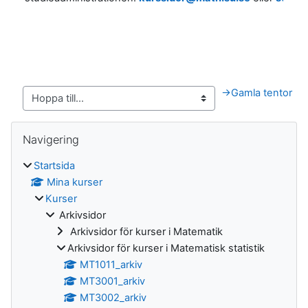
→
Gamla tentor
Block
Hoppa över Navigering
Navigering
Startsida
Mina kurser
Kurser
Arkivsidor
Arkivsidor för kurser i Matematik
Arkivsidor för kurser i Matematisk statistik
MT1011_arkiv
MT3001_arkiv
MT3002_arkiv