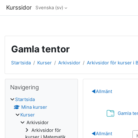
Kurssidor
Svenska ‎(sv)‎
Gå direkt till huvudinnehåll
Gamla tentor
Startsida
Kurser
Arkivsidor
Arkivsidor för kurser i 
Block
Hoppa över Navigering
Navigering
Avsnittsöve
◀︎
Allmänt
Startsida
Mina kurser
Gamla te
Kurser
Arkivsidor
Arkivsidor för
◀︎
Allmänt
kurser i Matematik