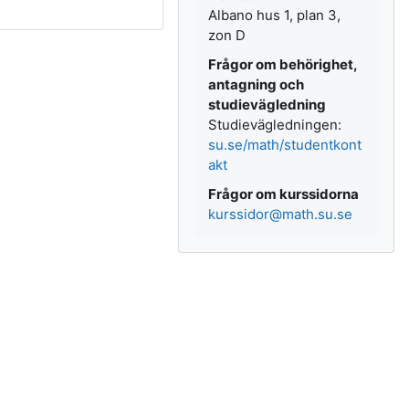
Albano hus 1, plan 3,
zon D
Frågor om behörighet,
antagning och
studievägledning
Studievägledningen:
su.se/math/studentkont
akt
Frågor om kurssidorna
kurssidor@math.su.se