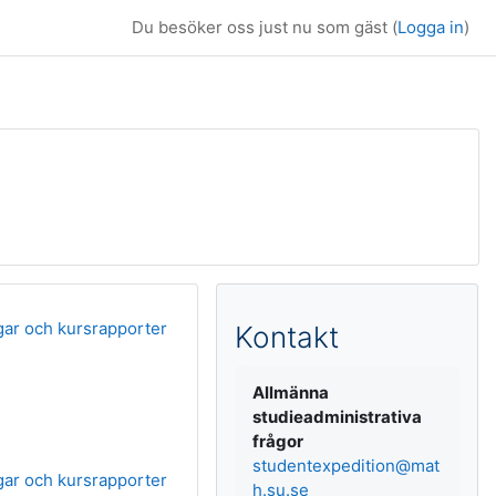
Du besöker oss just nu som gäst (
Logga in
)
Kompletterande b
gar och kursrapporter
Kontakt
Allmänna
studieadministrativa
frågor
studentexpedition@mat
gar och kursrapporter
h.su.se