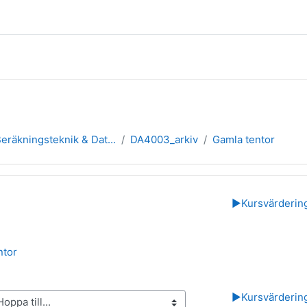
Beräkningsteknik & Dat...
DA4003_arkiv
Gamla tentor
rsikt
▶︎
Kursvärderin
Mapp
ntor
▶︎
Kursvärderin