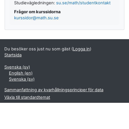
Studievägledningen:
su.se/math/studentkontakt
Frågor om kurssidorna
kurssidor@math.su.se
Du besöker oss just nu som gäst (
Logga in
)
Startsida
Svenska ‎(sv)‎
English ‎(en)‎
Svenska ‎(sv)‎
Sammanfattning av kvarhållningsprinciper för data
Växla till standardtemat