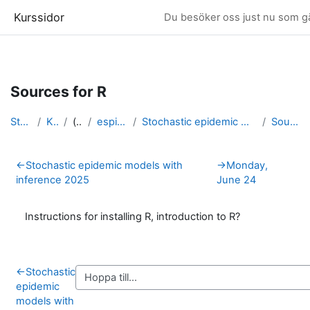
Kurssidor
Du besöker oss just nu som gä
Gå direkt till huvudinnehåll
Sources for R
Startsida
Kurser
(dold)
espidam 2025
Stochastic epidemic models with inference 2025
Sources for R
Avsnittsöversikt
←
Stochastic epidemic models with
→
Monday,
inference 2025
June 24
Instructions for installing R, introduction to R?
←
Stochastic
epidemic
models with