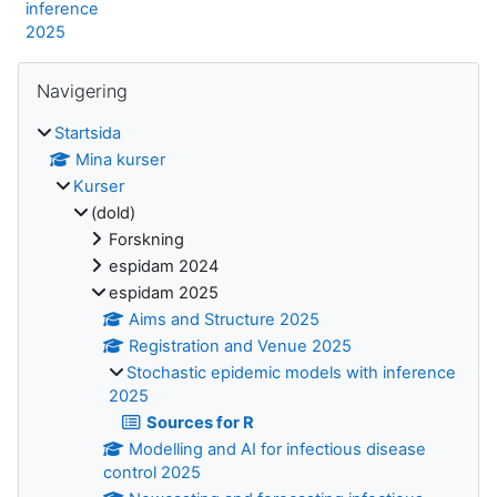
inference
2025
Block
Hoppa över Navigering
Navigering
Startsida
Mina kurser
Kurser
(dold)
Forskning
espidam 2024
espidam 2025
Aims and Structure 2025
Registration and Venue 2025
Stochastic epidemic models with inference
2025
Sources for R
Modelling and AI for infectious disease
control 2025