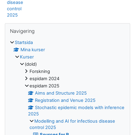
disease
control
2025
Block
Hoppa över Navigering
Navigering
Startsida
Mina kurser
Kurser
(dold)
Forskning
espidam 2024
espidam 2025
Aims and Structure 2025
Registration and Venue 2025
Stochastic epidemic models with inference
2025
Modelling and AI for infectious disease
control 2025
Sources for R