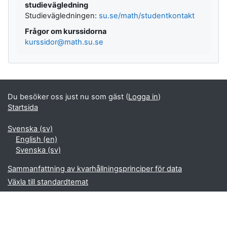
studievägledning
Studievägledningen:
su.se/math/studentkontakt
Frågor om kurssidorna
kurssidor@math.su.se
Du besöker oss just nu som gäst (
Logga in
)
Startsida
Svenska ‎(sv)‎
English ‎(en)‎
Svenska ‎(sv)‎
Sammanfattning av kvarhållningsprinciper för data
Växla till standardtemat