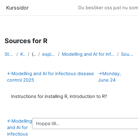
Kurssidor
Du besöker oss just nu som
Gå direkt till huvudinnehåll
Sources for R
Startsida
Kurser
(dold)
espidam 2025
Modelling and AI for infectious disease control 2025
Sources for R
Avsnittsöversikt
←
Modelling and AI for infectious disease
→
Monday,
control 2025
June 24
Instructions for installing R, introduction to R?
←
Modelling
and AI for
infectious