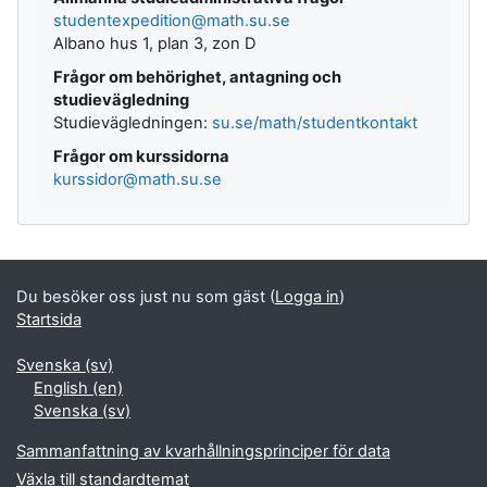
studentexpedition@math.su.se
Albano hus 1, plan 3, zon D
Frågor om behörighet, antagning och
studievägledning
Studievägledningen:
su.se/math/studentkontakt
Frågor om kurssidorna
kurssidor@math.su.se
Du besöker oss just nu som gäst (
Logga in
)
Startsida
Svenska ‎(sv)‎
English ‎(en)‎
Svenska ‎(sv)‎
Sammanfattning av kvarhållningsprinciper för data
Växla till standardtemat