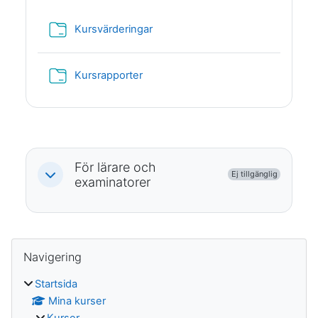
Mapp
Kursvärderingar
Mapp
Kursrapporter
För lärare och
Ej tillgänglig
Fäll ihop
examinatorer
Block
Hoppa över Navigering
Navigering
Startsida
Mina kurser
Kurser