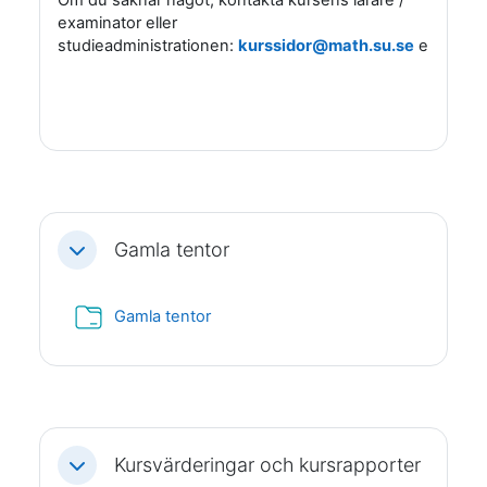
examinator eller
studieadministrationen:
kurssidor@math.su.se
eller
stu
Gamla tentor
Fäll ihop
Mapp
Gamla tentor
Kursvärderingar och kursrapporter
Fäll ihop