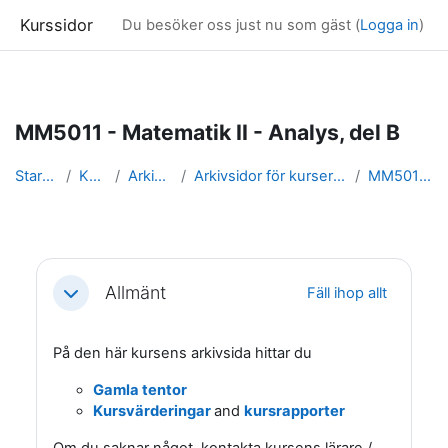
Kurssidor
Du besöker oss just nu som gäst (
Logga in
)
Gå direkt till huvudinnehåll
MM5011 - Matematik II - Analys, del B
Startsida
Kurser
Arkivsidor
Arkivsidor för kurser i Matematik
MM5011_arkiv
Avsnittsöversikt
Allmänt
Fäll ihop allt
Fäll ihop
På den här kursens arkivsida hittar du
Gamla tentor
Kursvärderingar
and
kursrapporter
Om du saknar något, kontakta kursens lärare /