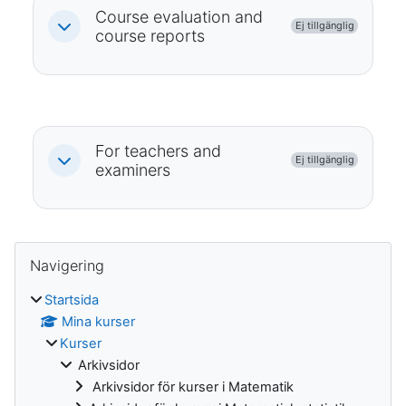
Course evaluation and
Ej tillgänglig
Fäll ihop
course reports
For teachers and
Ej tillgänglig
Fäll ihop
examiners
Block
Hoppa över Navigering
Navigering
Startsida
Mina kurser
Kurser
Arkivsidor
Arkivsidor för kurser i Matematik