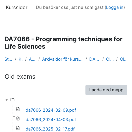
Kurssidor
Du besöker oss just nu som gäst (
Logga in
)
Gå direkt till huvudinnehåll
DA7066 - Programming techniques for
Life Sciences
Startsida
Kurser
Arkivsidor
Arkivsidor för kurser i Beräkningsteknik & Dat...
DA7066_arkiv
Old exams
Old exams
Old exams
Slutförandvillkor
Ladda ned mapp
da7066_2024-02-09.pdf
da7066_2024-04-03.pdf
da7066_2025-02-17.pdf