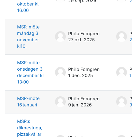
29 sep. 2025
29 
oktober kl.
16.00
MSR-möte
måndag 3
Philip Forngren
Phi
november
27 okt. 2025
27 
kl10.
MSR-möte
onsdagen 3
Philip Forngren
Phi
december kl.
1 dec. 2025
1 d
13:00
MSR-möte
Philip Forngren
Phi
16 januari
9 jan. 2026
9 j
MSR:s
räknestuga,
pizzakvällar