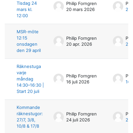
Tisdag 24
Philip Forngren
Phi
mars kl.
20 mars 2026
20 
12:00
MSR-möte
12:15
Philip Forngren
Phi
onsdagen
20 apr. 2026
20 
den 29 april
Räknestuga
varje
Philip Forngren
Phi
måndag
16 juli 2026
16 
14:30–16:30 |
Start 20 juli
Kommande
räknestugor:
Philip Forngren
Phi
27/7, 3/8,
24 juli 2026
24 
10/8 & 17/8