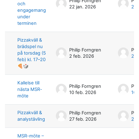
Philip Forngren
Phi
och
22 jan. 2026
22 
engagemang
under
terminen
Pizzakväll &
brädspel nu
Philip Forngren
Phi
på torsdag (5
2 feb. 2026
2 f
feb) kl. 17–20
🍕🎲
Kallelse till
Philip Forngren
Phi
nästa MSR-
10 feb. 2026
10 
möte
Pizzakväll &
Philip Forngren
Phi
analystävling
27 feb. 2026
27 
MSR-möte –