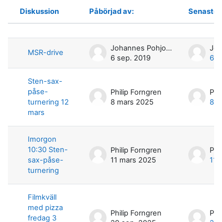
Diskussion
Påbörjad av:
Senaste 
Status
Lista över diskussioner. Visar 15 av 
Johannes Pohjolainen
MSR-drive
6 sep. 2019
6 s
Sten-sax-
påse-
Philip Forngren
Phi
turnering 12
8 mars 2025
8 m
mars
Imorgon
10:30 Sten-
Philip Forngren
Phi
sax-påse-
11 mars 2025
11 
turnering
Filmkväll
med pizza
Philip Forngren
Phi
fredag 3