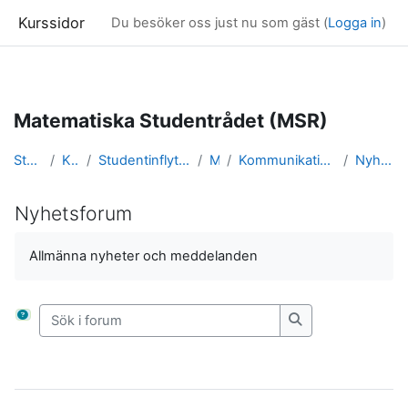
Kurssidor
Du besöker oss just nu som gäst (
Logga in
)
Gå direkt till huvudinnehåll
Matematiska Studentrådet (MSR)
Startsida
Kurser
Studentinflytande och karriär
MSR
Kommunikation / Nyhetsforum
Nyhetsforum
Nyhetsforum
Slutförandvillkor
Allmänna nyheter och meddelanden
Sök i forum
Sök i forum