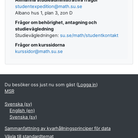
studentexpedition@math.su.se
Albano hus 1, plan 3, zon D
Frågor om behörighet, antagning och
studievägledning
Studievägledningen:
su.se/math/studentkontakt
Frågor om kurssidorna
kurssidor@math.su.se
Du besöker oss just nu som gäst (
Logga in
)
MSR
Svenska ‎(sv)‎
English ‎(en)‎
Svenska ‎(sv)‎
Sammanfattning av kvarhållningsprinciper för data
Växla till standardtemat