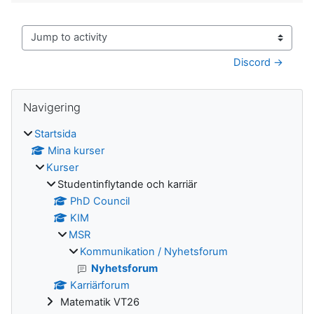
Jump to activity
Discord →
Block
Hoppa över Navigering
Navigering
Startsida
Mina kurser
Kurser
Studentinflytande och karriär
PhD Council
KIM
MSR
Kommunikation / Nyhetsforum
Nyhetsforum
Karriärforum
Matematik VT26