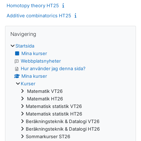
Homotopy theory HT25
Additive combinatorics HT25
Block
Hoppa över Navigering
Navigering
Startsida
Mina kurser
Webbplatsnyheter
Hur använder jag denna sida?
Mina kurser
Kurser
Matematik VT26
Matematik HT26
Matematisk statistik VT26
Matematisk statistik HT26
Beräkningsteknik & Datalogi VT26
Beräkningsteknik & Datalogi HT26
Sommarkurser ST26