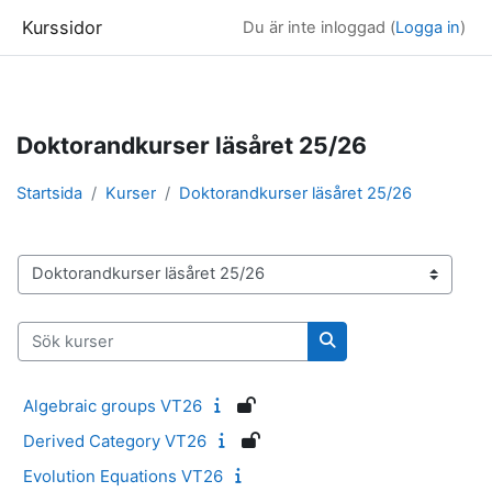
Kurssidor
Du är inte inloggad (
Logga in
)
Gå direkt till huvudinnehåll
Doktorandkurser läsåret 25/26
Startsida
Kurser
Doktorandkurser läsåret 25/26
Kurskategorier
Sök kurser
Sök kurser
Algebraic groups VT26
Derived Category VT26
Evolution Equations VT26