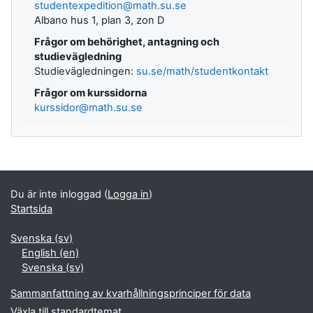
studentexpedition@math.su.se
Albano hus 1, plan 3, zon D
Frågor om behörighet, antagning och
studievägledning
Studievägledningen:
su.se/math/studentkontakt
Frågor om kurssidorna
kurssidor@math.su.se
Kompletterande block
Du är inte inloggad (
Logga in
)
Startsida
Svenska ‎(sv)‎
English ‎(en)‎
Svenska ‎(sv)‎
Sammanfattning av kvarhållningsprinciper för data
Växla till standardtemat