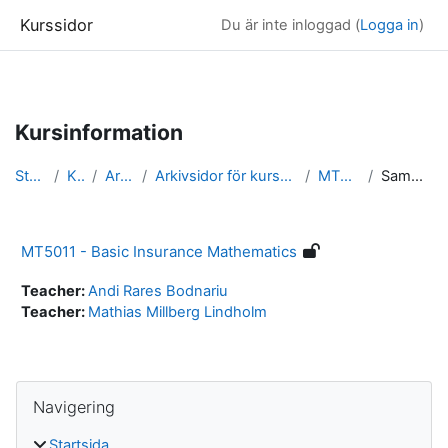
Kurssidor
Du är inte inloggad (
Logga in
)
Gå direkt till huvudinnehåll
Kursinformation
Startsida
Kurser
Arkivsidor
Arkivsidor för kurser i Matematisk statistik
MT5011_arkiv
Sammanfattning
MT5011 - Basic Insurance Mathematics
Teacher:
Andi Rares Bodnariu
Teacher:
Mathias Millberg Lindholm
Block
Hoppa över Navigering
Navigering
Startsida