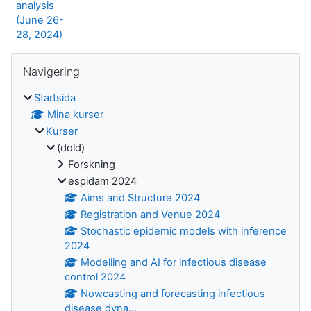
analysis
(June 26-
28, 2024)
Block
Hoppa över Navigering
Navigering
Startsida
Mina kurser
Kurser
(dold)
Forskning
espidam 2024
Aims and Structure 2024
Registration and Venue 2024
Stochastic epidemic models with inference
2024
Modelling and AI for infectious disease
control 2024
Nowcasting and forecasting infectious
disease dyna...