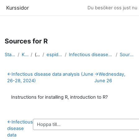
Kurssidor
Du besöker oss just nu 
Gå direkt till huvudinnehåll
Sources for R
Startsida
Kurser
(dold)
espidam 2024
Infectious disease data analysis 2024
Sources for R
Avsnittsöversikt
←
Infectious disease data analysis (June
→
Wednesday,
26-28, 2024)
June 26
Instructions for installing R, introduction to R?
←
Infectious
disease
data