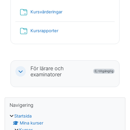
Mapp
Kursvärderingar
Mapp
Kursrapporter
För lärare och
Ej tillgänglig
Fäll ihop
examinatorer
Block
Hoppa över Navigering
Navigering
Startsida
Mina kurser
Kurser