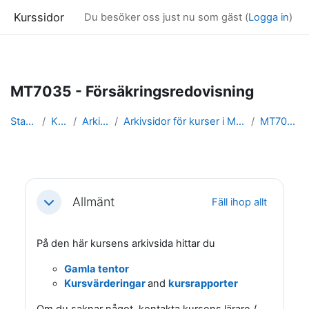
Kurssidor
Du besöker oss just nu som gäst (
Logga in
)
Gå direkt till huvudinnehåll
MT7035 - Försäkringsredovisning
Startsida
Kurser
Arkivsidor
Arkivsidor för kurser i Matematisk statistik
MT7035_arkiv
Avsnittsöversikt
Allmänt
Fäll ihop allt
Fäll ihop
På den här kursens arkivsida hittar du
Gamla tentor
Kursvärderingar
and
kursrapporter
Om du saknar något, kontakta kursens lärare /