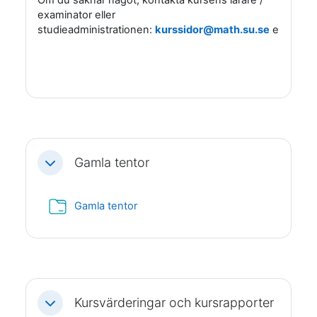
examinator eller
studieadministrationen:
kurssidor@math.su.se
eller
stu
Gamla tentor
Fäll ihop
Mapp
Gamla tentor
Kursvärderingar och kursrapporter
Fäll ihop