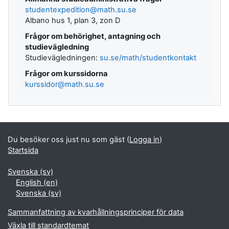
studentexpedition@math.su.se
Albano hus 1, plan 3, zon D
Frågor om behörighet, antagning och
studievägledning
Studievägledningen:
su.se/math/studentkontakt
Frågor om kurssidorna
kurssidor@math.su.se
Du besöker oss just nu som gäst (
Logga in
)
Startsida
Svenska ‎(sv)‎
English ‎(en)‎
Svenska ‎(sv)‎
Sammanfattning av kvarhållningsprinciper för data
Växla till standardtemat