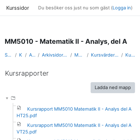
Kurssidor
Du besöker oss just nu som gäst (
Logga in
)
Gå direkt till huvudinnehåll
MM5010 - Matematik II - Analys, del A
Startsida
Kurser
Arkivsidor
Arkivsidor för kurser i Matematik
MM5010_arkiv
Kursvärderingar och kursrapporter
Kursrapporter
Kursrapporter
Slutförandvillkor
Ladda ned mapp
Kursrapport MM5010 Matematik II - Analys del A
HT25.pdf
Kursrapport MM5010 Matematik II - Analys del A
VT25.pdf