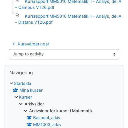
Kursrapport MM5010 Matematik II - Analys, del A
- Campus VT26.pdf
Kursrapport MM5010 Matematik II - Analys, del A
- Distans VT26.pdf
← Kursvärderingar
Jump to activity
Block
Hoppa över Navigering
Navigering
Startsida
Mina kurser
Kurser
Arkivsidor
Arkivsidor för kurser i Matematik
Basma4_arkiv
MM1003_arkiv