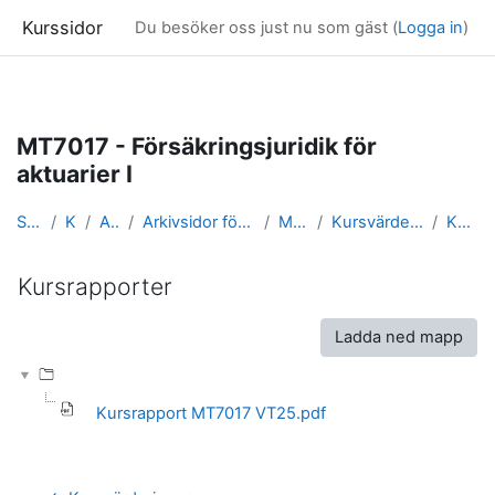
Kurssidor
Du besöker oss just nu som gäst (
Logga in
)
Gå direkt till huvudinnehåll
MT7017 - Försäkringsjuridik för
aktuarier I
Startsida
Kurser
Arkivsidor
Arkivsidor för kurser i Matematisk statistik
MT7017_arkiv
Kursvärderingar och kursrapporter
Kursrapporter
Kursrapporter
Slutförandvillkor
Ladda ned mapp
Kursrapport MT7017 VT25.pdf