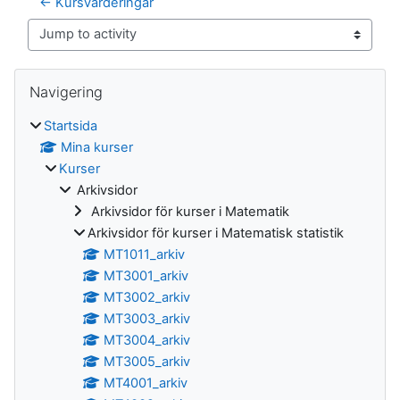
← Kursvärderingar
Jump to activity
Block
Hoppa över Navigering
Navigering
Startsida
Mina kurser
Kurser
Arkivsidor
Arkivsidor för kurser i Matematik
Arkivsidor för kurser i Matematisk statistik
MT1011_arkiv
MT3001_arkiv
MT3002_arkiv
MT3003_arkiv
MT3004_arkiv
MT3005_arkiv
MT4001_arkiv