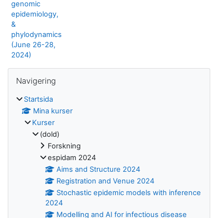
genomic
epidemiology,
&
phylodynamics
(June 26-28,
2024)
Block
Hoppa över Navigering
Navigering
Startsida
Mina kurser
Kurser
(dold)
Forskning
espidam 2024
Aims and Structure 2024
Registration and Venue 2024
Stochastic epidemic models with inference
2024
Modelling and AI for infectious disease