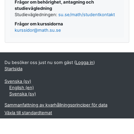
Frågor om behörighet, antagning och
studievägledning
Studievägledningen:
su.se/math/studentkontakt
Frågor om kurssidorna
kurssidor@math.su.se
Du besöker oss just nu som gäst (
Logga in
)
Startsida
Svenska ‎(sv)‎
English ‎(en)‎
Svenska ‎(sv)‎
Sammanfattning av kvarhållningsprinciper för data
Växla till standardtemat