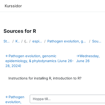
Kurssidor
Gå direkt till huvudinnehåll
Sources for R
Startsida
Kurser
(dold)
espidam 2024
Pathogen evolution, genomic epidemiology, & ph...
Sources for R
Avsnittsöversikt
←
Pathogen evolution, genomic
→
Wednesday,
epidemiology, & phylodynamics (June 26-
June 26
28, 2024)
Instructions for installing R, introduction to R?
←
Pathogen
evolution,