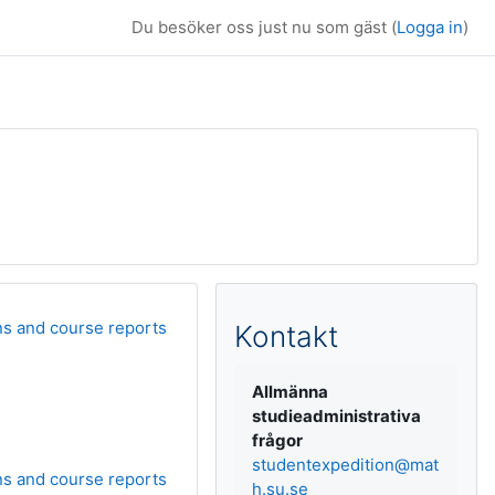
Du besöker oss just nu som gäst (
Logga in
)
Kompletterande b
ns and course reports
Kontakt
Allmänna
studieadministrativa
frågor
studentexpedition@mat
ns and course reports
h.su.se