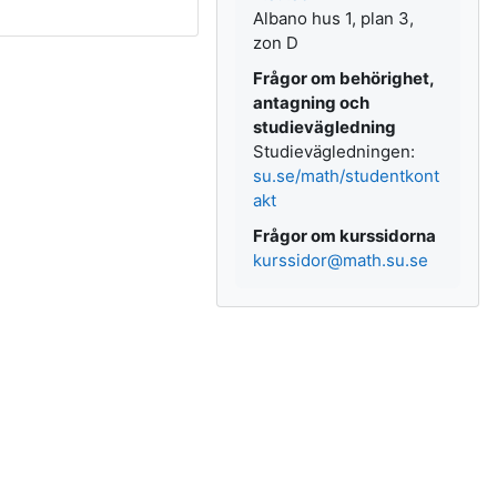
Albano hus 1, plan 3,
zon D
Frågor om behörighet,
antagning och
studievägledning
Studievägledningen:
su.se/math/studentkont
akt
Frågor om kurssidorna
kurssidor@math.su.se