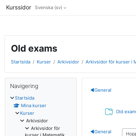
Kurssidor
Svenska ‎(sv)‎
Gå direkt till huvudinnehåll
Old exams
Startsida
Kurser
Arkivsidor
Arkivsidor för kurser i
Block
Hoppa över Navigering
Navigering
Avsnittsöve
◀︎
General
Startsida
Mina kurser
Old exam
Kurser
Arkivsidor
Arkivsidor för
◀︎
General
kurser i Matematik