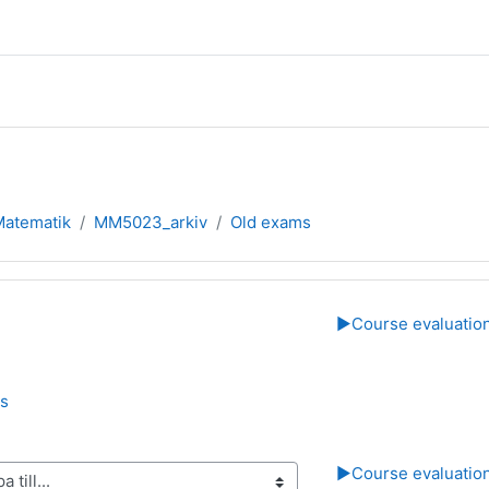
 Matematik
MM5023_arkiv
Old exams
rsikt
▶︎
Course evaluatio
Mapp
s
▶︎
Course evaluatio