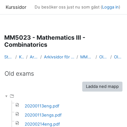
Kurssidor
Du besöker oss just nu som gäst (
Logga in
)
Gå direkt till huvudinnehåll
MM5023 - Mathematics III -
Combinatorics
Startsida
Kurser
Arkivsidor
Arkivsidor för kurser i Matematik
MM5023_arkiv
Old exams
Old exams
Old exams
Slutförandvillkor
Ladda ned mapp
20200113eng.pdf
20200113engs.pdf
20200214eng.pdf