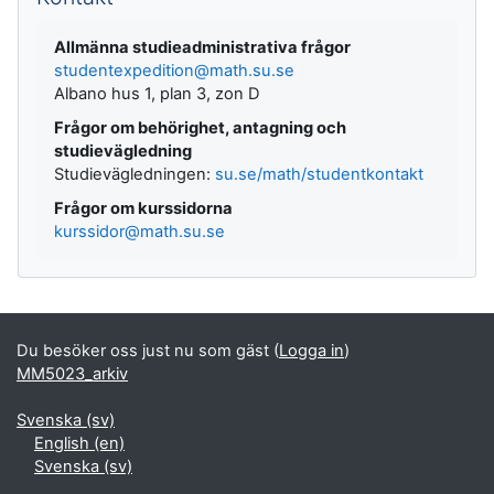
Allmänna studieadministrativa frågor
studentexpedition@math.su.se
Albano hus 1, plan 3, zon D
Frågor om behörighet, antagning och
studievägledning
Studievägledningen:
su.se/math/studentkontakt
Frågor om kurssidorna
kurssidor@math.su.se
Du besöker oss just nu som gäst (
Logga in
)
MM5023_arkiv
Svenska ‎(sv)‎
English ‎(en)‎
Svenska ‎(sv)‎