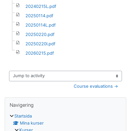
20240215L.pdf
20250114.pdf
20250114L.pdf
20250220.pdf
20250220l.pdf
20260215.pdf
Jump to activity
Course evaluations →
Block
Hoppa över Navigering
Navigering
Startsida
Mina kurser
Kurser