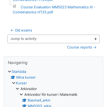
Course Evaluation MM5023 Mathematics III -
Combinatorics HT25.pdf
← Old exams
Jump to activity
Course reports →
Block
Hoppa över Navigering
Navigering
Startsida
Mina kurser
Kurser
Arkivsidor
Arkivsidor för kurser i Matematik
Basma4_arkiv
MM1003_arkiv