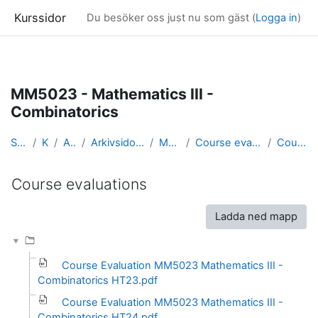
Kurssidor
Du besöker oss just nu som gäst (
Logga in
)
Gå direkt till huvudinnehåll
MM5023 - Mathematics III -
Combinatorics
Startsida
Kurser
Arkivsidor
Arkivsidor för kurser i Matematik
MM5023_arkiv
Course evaluations and course reports
Course evaluations
Course evaluations
Slutförandvillkor
Ladda ned mapp
Course Evaluation MM5023 Mathematics III -
Combinatorics HT23.pdf
Course Evaluation MM5023 Mathematics III -
Combinatorics HT24.pdf