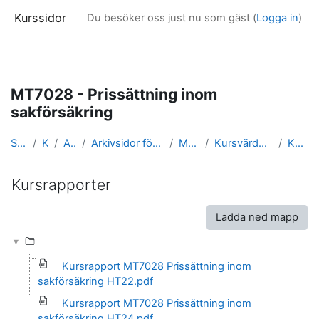
Kurssidor
Du besöker oss just nu som gäst (
Logga in
)
Gå direkt till huvudinnehåll
MT7028 - Prissättning inom
sakförsäkring
Startsida
Kurser
Arkivsidor
Arkivsidor för kurser i Matematisk statistik
MT7028_arkiv
Kursvärderingar och kursrapporter
Kursrapporter
Kursrapporter
Slutförandvillkor
Ladda ned mapp
Kursrapport MT7028 Prissättning inom
sakförsäkring HT22.pdf
Kursrapport MT7028 Prissättning inom
sakförsäkring HT24.pdf